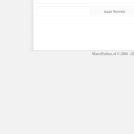
naar boven
MarcelSiebers.nl © 2004 - 2