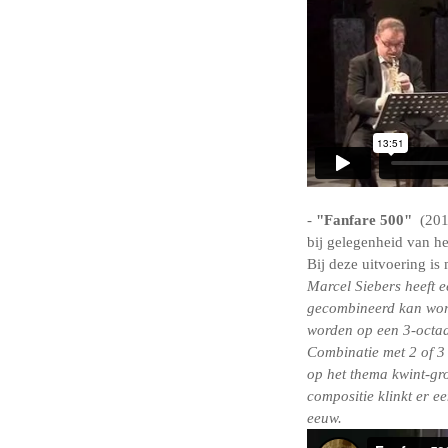
-
"Fanfare 500"
(201
bij gelegenheid van he
Bij deze uitvoering is
Marcel Siebers heeft 
gecombineerd kan wor
worden op een 3-octaa
Combinatie met 2 of 3 
op het thema kwint-gr
compositie klinkt er e
eeuw.