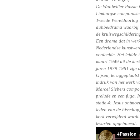
De Wahlwiller Passie
Limburgse componisten
Tweede Wereldoorlog i
dubbeldrama waarbij d
de kruiswegschilderin
Een drama dat in werk
Nederlandse kunstwer
verdeelde. Het leidde 
maart 1949 uit de kerk
jaren 1979-1981 zijn 
Gijsen, teruggeplaats
indruk van het werk v
Marcel Siebers compon
prelude en een fuga. I
statie 4: Jesus ontmoe
leden van de bisschopp
kerk verwijderd wordt.
kwarten opgebouwd.