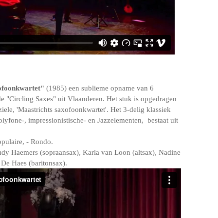
ofoonkwartet"
(1985) een sublieme opname van 6
 "Circling Saxes" uit Vlaanderen. Het stuk is opgedragen
ziele, 'Maastrichts saxofoonkwartet'. Het 3-delig klassiek
lyfone-, impressionistische- en Jazzelementen, bestaat uit
opulaire, - Rondo.
udy Haemers (sopraansax), Karla van Loon (altsax), Nadine
 De Haes (baritonsax).