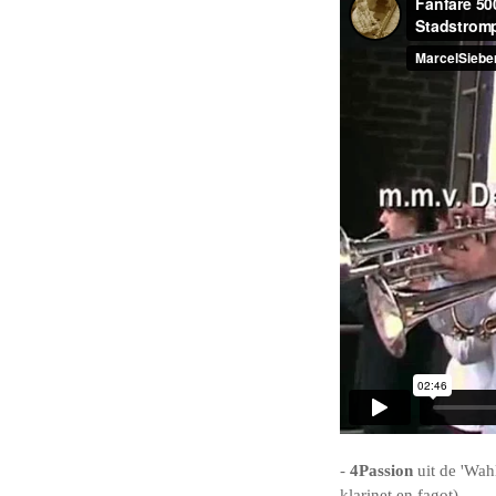
-
4Passion
uit de 'Wah
klarinet en fagot).