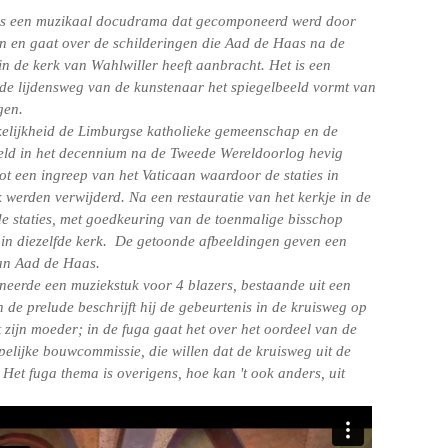
 is een muzikaal docudrama dat gecomponeerd werd door
 en gaat over de schilderingen die Aad de Haas na de
n de kerk van Wahlwiller heeft aanbracht. Het is een
e lijdensweg van de kunstenaar het spiegelbeeld vormt van
gen.
elijkheid de Limburgse katholieke gemeenschap en de
eld in het decennium na de Tweede Wereldoorlog hevig
tot een ingreep van het Vaticaan waardoor de staties in
 werden verwijderd. Na een restauratie van het kerkje in de
de staties, met goedkeuring van de toenmalige bisschop
t in diezelfde kerk. De getoonde afbeeldingen geven een
an Aad de Haas.
eerde een muziekstuk voor 4 blazers, bestaande uit een
n de prelude beschrijft hij de gebeurtenis in de kruisweg op
t zijn moeder; in de fuga gaat het over het oordeel van de
elijke bouwcommissie, die willen dat de kruisweg uit de
Het fuga thema is overigens, hoe kan 't ook anders, uit