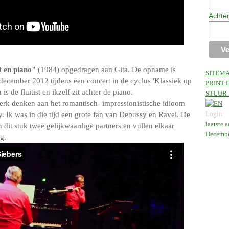
Achte
t en piano"
(1984) opgedragen aan Gita. De opname is
SITEM
ecember 2012 tijdens een concert in de cyclus 'Klassiek op
PRINT 
is de fluitist en ikzelf zit achter de piano.
STUUR 
terk denken aan het romantisch- impressionistische idioom
Login
. Ik was in die tijd een grote fan van Debussy en Ravel. De
laatste 
in dit stuk twee gelijkwaardige partners en vullen elkaar
Decembe
g.