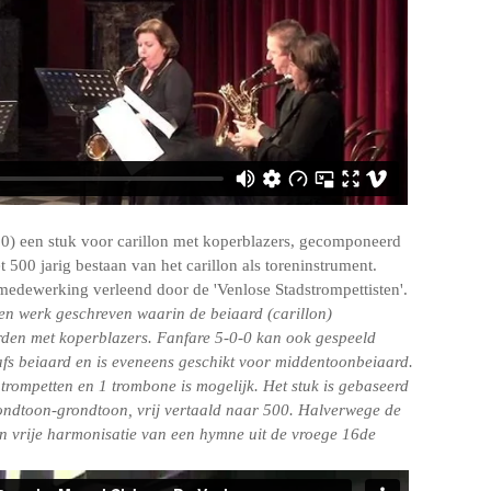
0) een stuk voor carillon met koperblazers, gecomponeerd
t 500 jarig bestaan van het carillon als toreninstrument.
 medewerking verleend door de 'Venlose Stadstrompettisten'.
een werk geschreven waarin de beiaard (carillon)
den met koperblazers. Fanfare 5-0-0 kan ook gespeeld
fs beiaard en is eveneens geschikt voor middentoonbeiaard.
trompetten en 1 trombone is mogelijk. Het stuk is gebaseerd
ondtoon-grondtoon, vrij vertaald naar 500. Halverwege de
en vrije harmonisatie van een hymne uit de vroege 16de