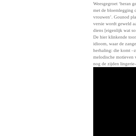
Weesgegroet ‘heran ge
met de bloemlegging d
vrouwen’. Gounod plak
versie wordt geweld a
diens [eigenlijk wat s
De hier klinkende too
idioom, waar de zanger
herhaling: die komt –z
melodische motieven v
nog de zijden lingerie