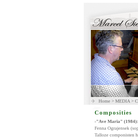
Home
>
MEDIA
>
C
Composities
-"Ave Maria" (1984)
Fenna Ograjensek (sop
Talloze componisten h