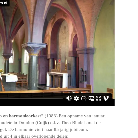
no en harmonieorkest"
(1983) Een opname van januari
dete in Domino (Cuijk) o.l.v. Theo Bindels met de
el. De harmonie viert haar 85 jarig jubileum.
 uit 4 in elkaar overlopende delen: