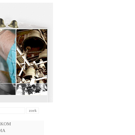
LKOM
IA