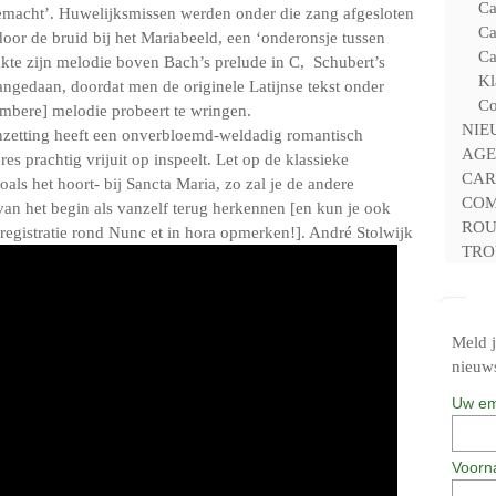
Ca
macht’. Huwelijksmissen werden onder die zang afgesloten
Ca
oor de bruid bij het Mariabeeld, een ‘onderonsje tussen
Ca
te zijn melodie boven Bach’s prelude in C, Schubert’s
Kl
angedaan, doordat men de originele Latijnse tekst onder
Co
ombere] melodie probeert te wringen.
NIE
nzetting heeft een onverbloemd-weldadig romantisch
AGE
es prachtig vrijuit op inspeelt. Let op de klassieke
CAR
oals het hoort- bij Sancta Maria, zo zal je de andere
COM
an het begin als vanzelf terug herkennen [en kun je ook
ROU
-registratie rond Nunc et in hora opmerken!]. André Stolwijk
TRO
Meld j
nieuws
Uw em
Voorn