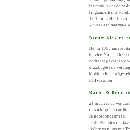
instantie is dat de be
langzamerhand wil afb
13-14 uur. Het is een 
Alweer een heerlijke 
Nieuw klavier v
Het in 1965 ingebruik
klavier. Nu gaat het e
opdracht gekregen om d
draadregelaars vervan
klokken beter afgestel
P&F-carillon.
Bach- & Beiaard
21 maart is de verjaar
muziek op het carillon
Je hoort ondermeer:
-Drie Preludes uit da
-Wir setzen uns mit T