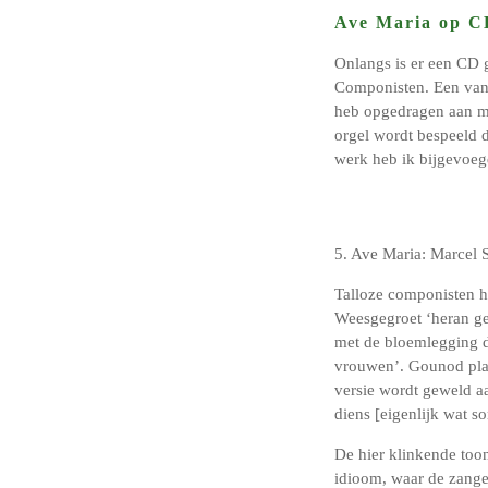
Ave Maria op C
Onlangs is er een CD
Componisten. Een van 
heb opgedragen aan mi
orgel wordt bespeeld 
werk heb ik bijgevoeg
5. Ave Maria: Marcel 
Talloze componisten h
Weesgegroet ‘heran ge
met de bloemlegging d
vrouwen’. Gounod plak
versie wordt geweld a
diens [eigenlijk wat s
De hier klinkende too
idioom, waar de zanger