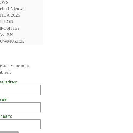
UWS
chief Nieuws
NDA 2026
ILLON
POSITIES
W -EN
UWMUZIEK
e aan voor mijn
brief:
ailadres:
aam:
rnaam: