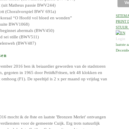
t (uit Matheus passie BWV244)
ott (Choralvorspiel BWV 691a)
SITEM
siekoraal “O Hoofd vol bloed en wonden”
PRINT 
stsuite BWV1068)
STUUR 
it beginnet abermals (BWV450)
nd sei stille (BWV511)
Login
Seelenweh (BWV487)
laatste 
Decembe
sen
ember 2016 ben ik beiaardier geworden van de stadstoren
on, gegoten in 1965 door Petit&Fritsen, telt 48 klokken en
t omhoog (F1). De speeltijd is 2 x per maand op vrijdag van
16 mocht ik de 8ste en laatste 'Bronzen Merlet' ontvangen
erdiensten voor de gemeente Cuijk. Erg trots natuurlijk