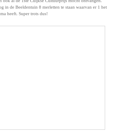
n ook al de 1ste Cuijkse Cultuurprijs mocht ontvangen.
og in de Beeldentuin 8 merletten te staan waarvan er 1 het
ema heeft. Super trots dus!