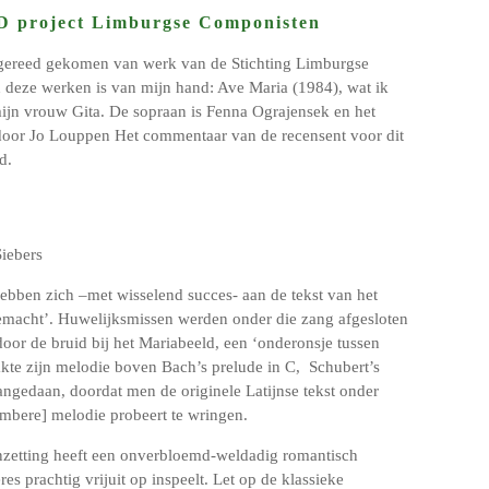
D project Limburgse Componisten
 gereed gekomen van werk van de Stichting Limburgse
deze werken is van mijn hand: Ave Maria (1984), wat ik
jn vrouw Gita. De sopraan is Fenna Ograjensek en het
door Jo Louppen Het commentaar van de recensent voor dit
d.
Siebers
ebben zich –met wisselend succes- aan de tekst van het
macht’. Huwelijksmissen werden onder die zang afgesloten
oor de bruid bij het Mariabeeld, een ‘onderonsje tussen
te zijn melodie boven Bach’s prelude in C,
Schubert’s
angedaan, doordat men de originele Latijnse tekst onder
ombere] melodie probeert te wringen.
nzetting heeft een onverbloemd-weldadig romantisch
es prachtig vrijuit op inspeelt. Let op de klassieke