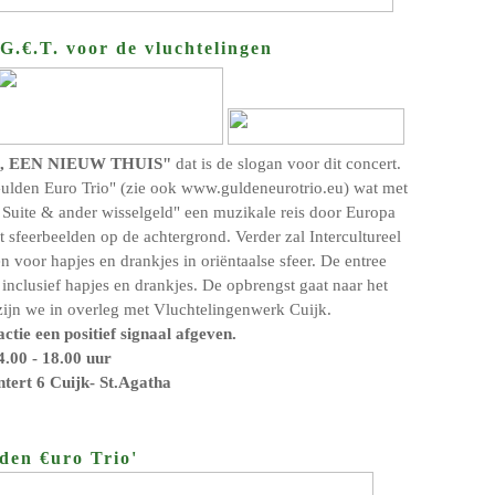
 G.€.T. voor de vluchtelingen
, EEN NIEUW THUIS"
dat is de slogan voor dit concert.
Gulden Euro Trio" (zie ook www.guldeneurotrio.eu) wat met
Suite & ander wisselgeld" een muzikale reis door Europa
 sfeerbeelden op de achtergrond. Verder zal Intercultureel
n voor hapjes en drankjes in oriëntaalse sfeer. De entree
 inclusief hapjes en drankjes. De opbrengst gaat naar het
zijn we in overleg met Vluchtelingenwerk Cuijk.
ctie een positief signaal afgeven.
4.00 - 18.00 uur
ntert 6 Cuijk- St.Agatha
den €uro Trio'