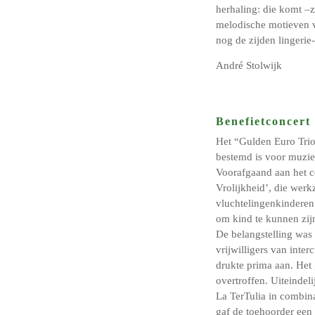
herhaling: die komt –z
melodische motieven v
nog de zijden lingerie
André Stolwijk
Benefietconcert
Het “Gulden Euro Trio
bestemd is voor muzie
Voorafgaand aan het c
Vrolijkheid’, die werk
vluchtelingenkinderen 
om kind te kunnen zijn
De belangstelling was
vrijwilligers van inter
drukte prima aan. Het
overtroffen. Uiteindel
La TerTulia in combin
gaf de toehoorder een 