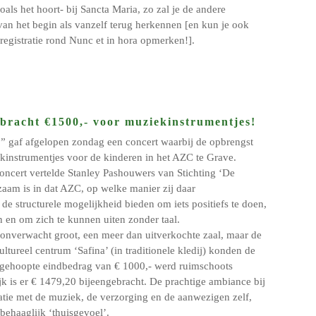
oals het hoort- bij Sancta Maria, zo zal je de andere
an het begin als vanzelf terug herkennen [en kun je ook
-registratie rond Nunc et in hora opmerken!].
 bracht €1500,- voor muziekinstrumentjes!
” gaf afgelopen zondag een concert waarbij de opbrengst
kinstrumentjes voor de kinderen in het AZC te Grave.
oncert vertelde Stanley Pashouwers van Stichting ‘De
zaam is in dat AZC, op welke manier zij daar
de structurele mogelijkheid bieden om iets positiefs te doen,
 en om zich te kunnen uiten zonder taal.
 onverwacht groot, een meer dan uitverkochte zaal, maar de
cultureel centrum ‘Safina’ (in traditionele kledij) konden de
 gehoopte eindbedrag van € 1000,- werd ruimschoots
ijk is er € 1479,20 bijeengebracht. De prachtige ambiance bij
atie met de muziek, de verzorging en de aanwezigen zelf,
behaaglijk ‘thuisgevoel’.