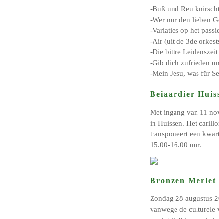
-Buß und Reu knirsch
-Wer nur den lieben G
-Variaties op het pas
-Air (uit de 3de orke
-Die bittre Leidensze
-Gib dich zufrieden u
-Mein Jesu, was für 
Beiaardier Huis
Met ingang van 11 nov
in Huissen. Het carill
transponeert een kwar
15.00-16.00 uur.
Bronzen Merlet
Zondag 28 augustus 20
vanwege de culturele v