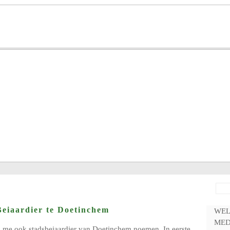
Beiaardier te Doetinchem
WE
MED
k me ook stadsbeiaardier van Doetinchem noemen. In eerste