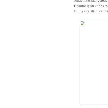
omdat ik 8 jaar gelede
Daarnaast blijkt ook n
Cuijkse carillon als th