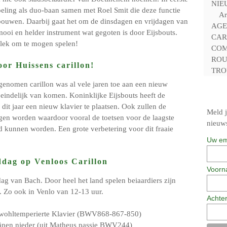
NIE
doeling als duo-baan samen met Roel Smit die deze functie
Ar
ouwen. Daarbij gaat het om de dinsdagen en vrijdagen van
AGE
mooi en helder instrument wat gegoten is door Eijsbouts.
CAR
plek om te mogen spelen!
COM
ROU
oor Huissens carillon!
TRO
genomen carillon was al vele jaren toe aan een nieuw
r eindelijk van komen. Koninklijke Eijsbouts heeft de
it jaar een nieuw klavier te plaatsen. Ook zullen de
Meld j
gen worden waardoor vooral de toetsen voor de laagste
nieuws
d kunnen worden. Een grote verbetering voor dit fraaie
Uw em
dag op Venloos Carillon
Voorn
dag van Bach. Door heel het land spelen beiaardiers zijn
. Zo ook in Venlo van 12-13 uur.
Achte
s wohltemperierte Klavier (BWV868-867-850)
ränen nieder (uit Matheus passie BWV244)