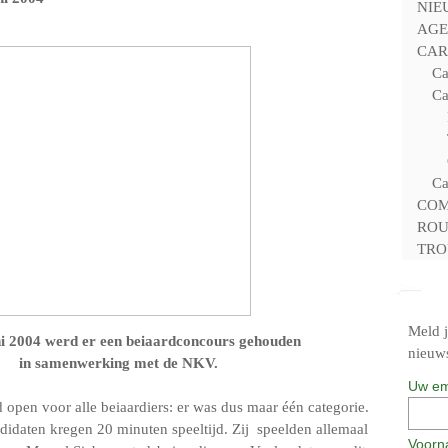
NIE
AGE
CAR
Ca
Ca
Ca
COM
ROU
TRO
Meld j
i 2004 werd er een beiaardconcours gehouden
nieuws
in samenwerking met de NKV.
Uw em
 open voor alle beiaardiers: er was dus maar één categorie.
idaten kregen 20 minuten speeltijd. Zij speelden allemaal
Voorn