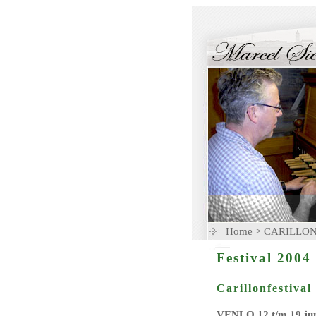
Home
>
CARILLO
Festival 2004
Carillonfestiva
VENLO 12 t/m 19 jun