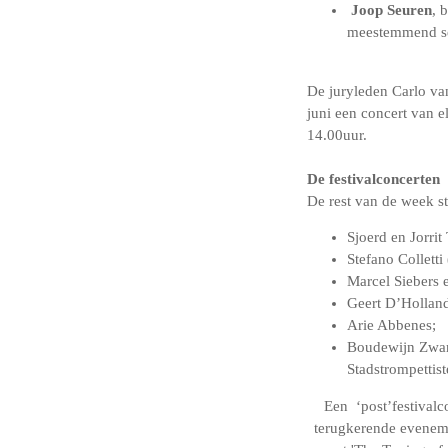
Joop Seuren
, 
meestemmend sec
De juryleden Carlo va
juni een concert van 
14.00uur.
De festivalconcerten
De rest van de week st
Sjoerd en Jorri
Stefano Colletti 
Marcel Siebers e
Geert D’Holland
Arie Abbenes;
Boudewijn Zwart
Stadstrompettist
Een ‘post’festivalc
terugkerende evenem