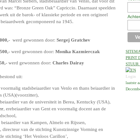
an Marcel Siebers, stadsbeiaardier van Venlo, dat voor dit
rd was: “Bronze Green Oak” Capriccio. Daarnaast speelden
erk uit de barok- of klassieke periode en een origineel
Achte
beiaardwerk gecomponeerd na 1945.
1000,-
werd gewonnen door:
Sergej Gratchev
500,-
werd gewonnen door:
Monika Kazmierczak
SITEM
PRINT 
50,-
werd gewonnen door:
Charles Dairay
STUUR 
Login
bestond uit:
laatste 
, voormalig stadsbeiaardier van Venlo en thans beiaardier in
Decembe
is (USA)(voorzitter),
 beiaardier van de universiteit in Berea, Kentucky (USA),
er
, erebeiaardier van Gent en voormalig docent aan de
dschool,
, beiaardier van Kampen, Almelo en Rijssen,
, directeur van de stichting Kunstzinnige Vorming en
de stichting ‘Het Venloos Carillon’,