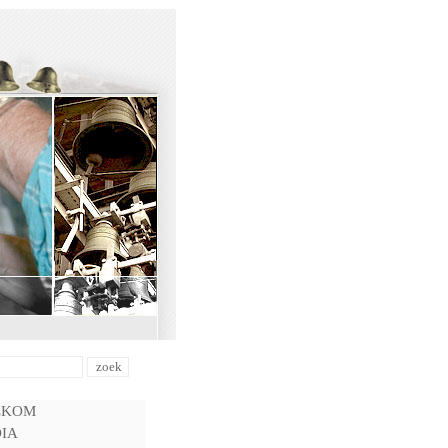
LKOM
IA