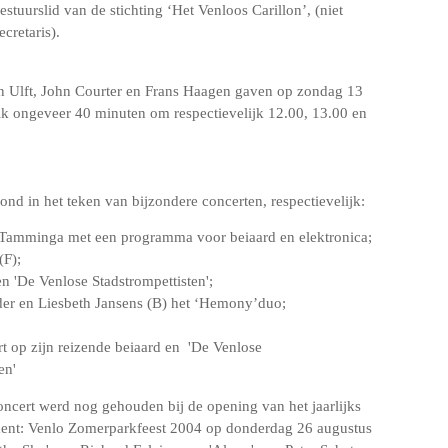
bestuurslid van de stichting ‘Het Venloos Carillon’, (niet
retaris).
n Ulft, John Courter en Frans Haagen gaven op zondag 13
elk ongeveer 40 minuten om respectievelijk 12.00, 13.00 en
ond in het teken van bijzondere concerten, respectievelijk:
t Tamminga met een programma voor beiaard en elektronica;
(F);
n 'De Venlose Stadstrompettisten';
er en Liesbeth Jansens (B) het ‘Hemony’duo;
 op zijn reizende beiaard en 'De Venlose
en'
oncert werd nog gehouden bij de opening van het jaarlijks
ent: Venlo Zomerparkfeest 2004 op donderdag 26 augustus