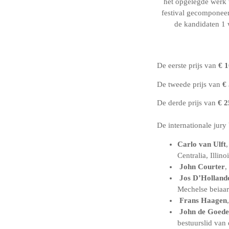
het opgelegde werk v
festival gecomponee
de kandidaten 1 w
De eerste prijs van
€ 
De tweede prijs van
€ 
De derde prijs van
€ 2
De internationale jury 
Carlo van Ulft
Centralia, Illino
John Courter
,
Jos D’Holland
Mechelse beiaar
Frans Haagen
John de Goede
bestuurslid van 