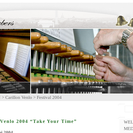
N
>
Carillon Venlo
>
Festival 2004
l Venlo 2004 “Take Your Time”
WE
MED
i 2004